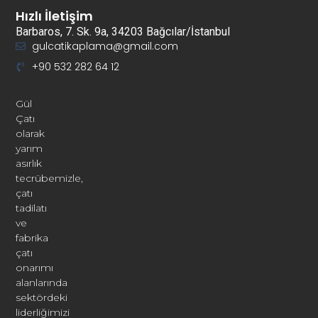
Hızlı İletişim
Barbaros, 7. Sk. 9a, 34203 Bağcılar/İstanbul
gulcatikaplama@gmail.com
+90 532 282 64 12
Gül
Çatı
olarak
yarım
asırlık
tecrübemizle,
çatı
tadilatı
ve
fabrika
çatı
onarımı
alanlarında
sektördeki
liderliğimizi